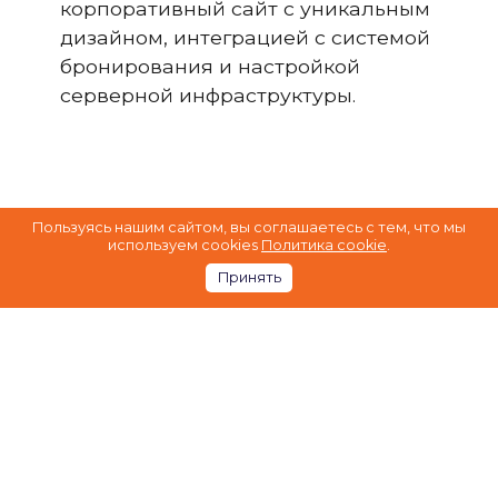
корпоративный сайт с уникальным
дизайном, интеграцией с системой
бронирования и настройкой
серверной инфраструктуры.
Пользуясь нашим сайтом, вы соглашаетесь с тем, что мы
КОНТАКТЫ
используем cookies
Политика cookie
.
Принять
Создадим проект вместе!
Имя
*
Телефон
*