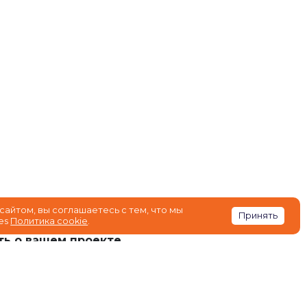
 ул. Северная, 365
сайтом, вы соглашаетесь с тем, что мы
Принять
es
Политика cookie
.
ть о вашем проекте
1) 290-01-21
ь ТЗ или бриф