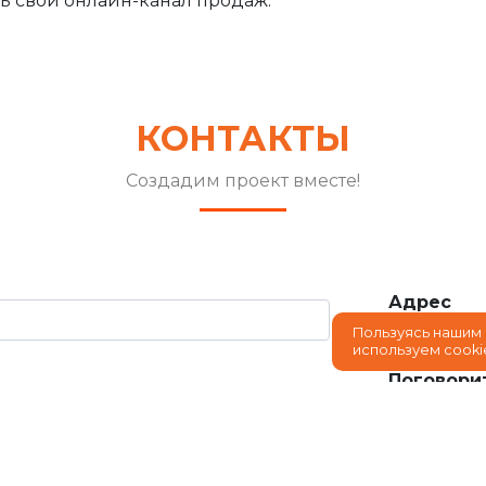
ть свой онлайн-канал продаж.
КОНТАКТЫ
Создадим проект вместе!
Адрес
Краснодар,
Пользуясь нашим 
используем cooki
Поговори
8 (86
Отправит