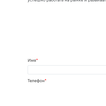
успешно работать на рынке и развива
Имя
*
Телефон
*
Коротко о задаче